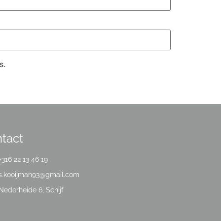
s.
tact
+316 22 13 46 19
s.kooijman93@gmail.com
Nederheide 6, Schijf