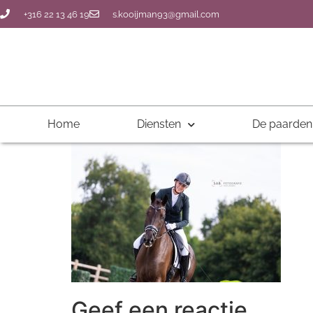
+316 22 13 46 19
s.kooijman93@gmail.com
Home
Diensten
De paarden
Geef een reactie