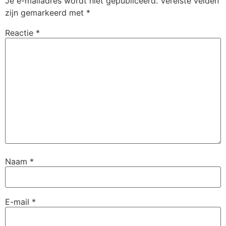
Je e-mailadres wordt niet gepubliceerd.
Vereiste velden
zijn gemarkeerd met
*
Reactie
*
Naam
*
E-mail
*