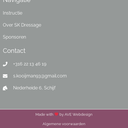
Instructie
Over SK Dressage
Sponsoren
Contact
+316 22 13 46 19
s.kooijman93@gmail.com
Nederheide 6, Schijf
Made with
by AVE Webdesign
Algemene voorwaarden